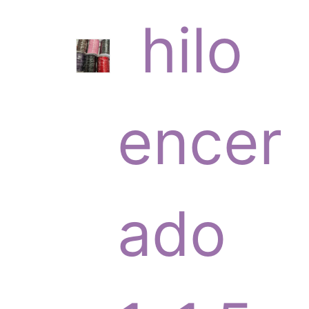
6
hilo
p
encer
r
ado