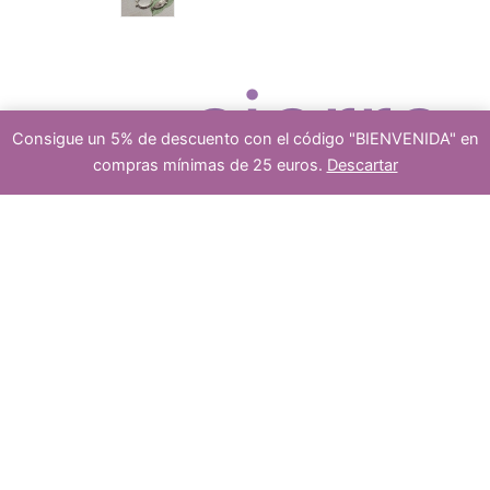
c
r
cierre
Consigue un 5% de descuento con el código "BIENVENIDA" en
t
o
compras mínimas de 25 euros.
Descartar
1
s
-
+
Añadir al carrito
cuenta
murano
azul
o
d
y
dorado
ovalo
cantidad
platea
s
u