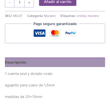
Añadir al carrito
-
+
cuenta
murano
azul
SKU:
MU37
Categoría:
Murano
Etiquetas:
cristal
,
murano
y
Pago seguro garantizado
dorado
ovalo
cantidad
Descripción
1 cuenta azul y dorado ovalo
agujerito para cuero de 1,5mm
medidas de 20x15mm