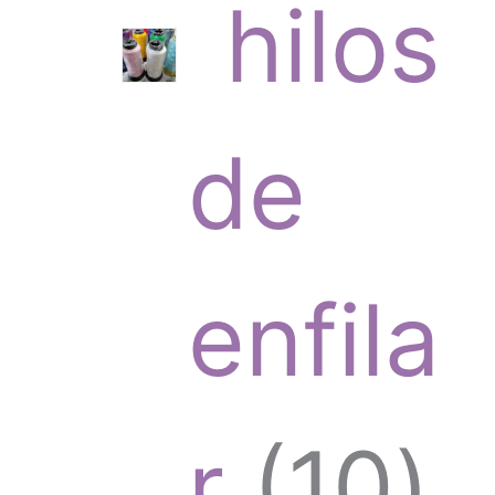
hilos
t
r
de
o
o
enfila
s
d
1
r
10