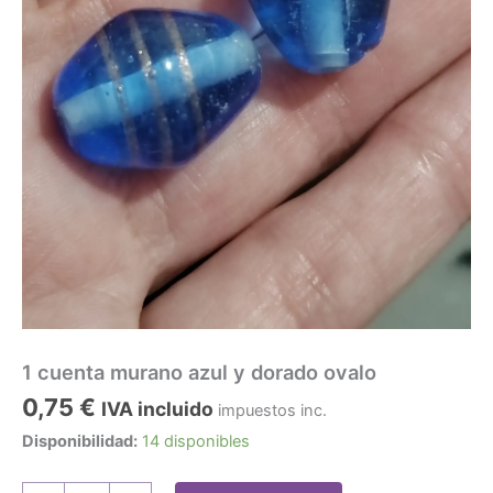
1 cuenta murano azul y dorado ovalo
0,75
€
IVA incluido
impuestos inc.
Disponibilidad:
14 disponibles
1