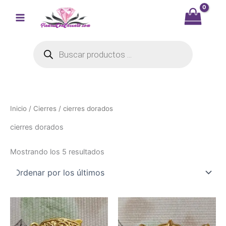
Ir
al
contenido
Búsqueda
de
productos
Inicio
/
Cierres
/ cierres dorados
cierres dorados
Ordenado
Mostrando los 5 resultados
por
los
últimos