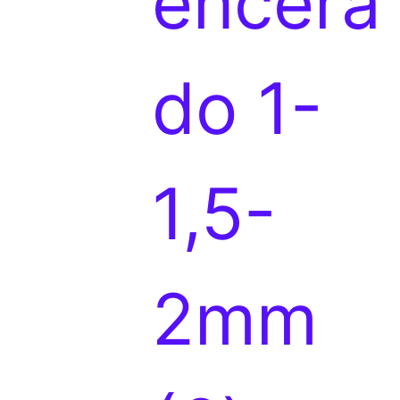
encera
r
do 1-
o
1,5-
d
2mm