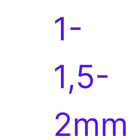
o
1-
d
1,5-
u
2mm