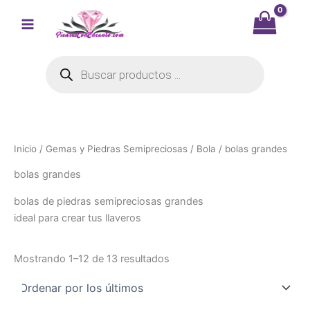
Ir
al
contenido
Búsqueda
de
productos
Inicio
/
Gemas y Piedras Semipreciosas
/
Bola
/ bolas grandes
bolas grandes
bolas de piedras semipreciosas grandes
ideal para crear tus llaveros
Ordenado
Mostrando 1–12 de 13 resultados
por
los
últimos