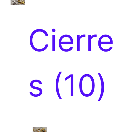
p
s
Cierre
r
1
s
10
o
0