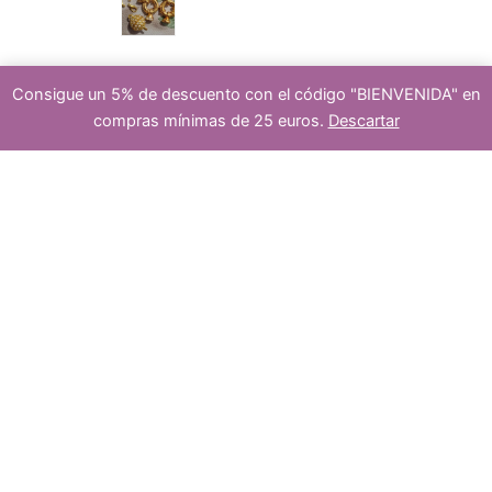
d
Consigue un 5% de descuento con el código "BIENVENIDA" en
p
cierr
compras mínimas de 25 euros.
Descartar
u
r
es
c