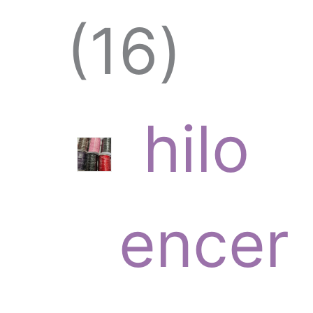
1
16
6
hilo
p
encer