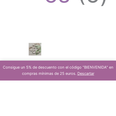
o
u
p
s
c
r
Consigue un 5% de descuento con el código "BIENVENIDA" en
cierre
compras mínimas de 25 euros.
Descartar
5
t
o
-
+
Añadir al carrito
cuentas
de
piedras
semipreciosas
onix