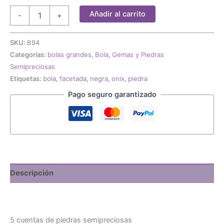
5
Añadir al carrito
-
+
cuentas
de
piedras
SKU:
B94
semipreciosas
Categorías:
bolas grandes
,
Bola
,
Gemas y Piedras
onix
Semipreciosas
facetada
Etiquetas:
bola
,
facetada
,
negra
,
onix
,
piedra
de
12mm
Pago seguro garantizado
cantidad
Descripción
5 cuentas de piedras semipreciosas