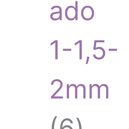
r
ado
o
1-1,5-
d
2mm
u
6
6