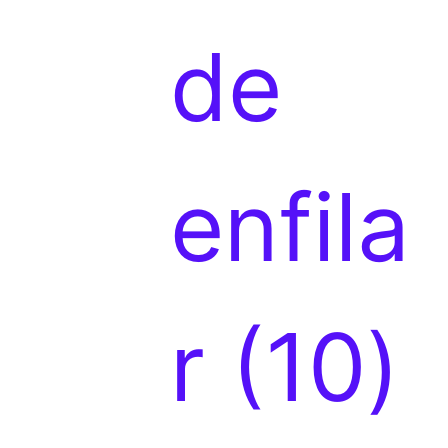
t
r
de
o
o
enfila
s
d
1
r
10
u