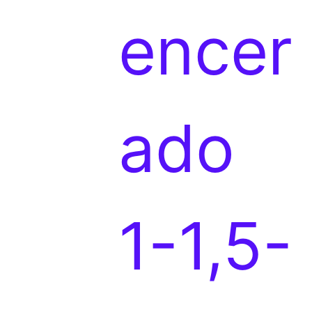
p
encer
r
ado
o
1-1,5-