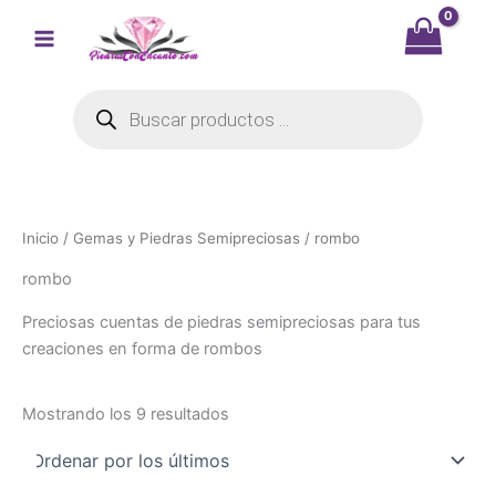
Ir
al
contenido
Búsqueda
de
productos
Inicio
/
Gemas y Piedras Semipreciosas
/ rombo
rombo
Preciosas cuentas de piedras semipreciosas para tus
creaciones en forma de rombos
Ordenado
Mostrando los 9 resultados
por
los
últimos