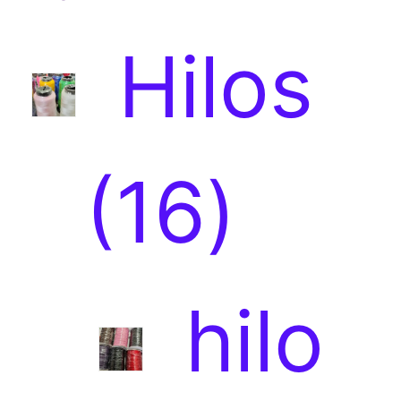
Hilos
1
16
6
hilo