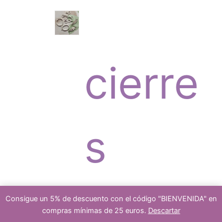
o
c
r
s
cierre
t
o
s
o
d
platea
Consigue un 5% de descuento con el código "BIENVENIDA" en
compras mínimas de 25 euros.
Descartar