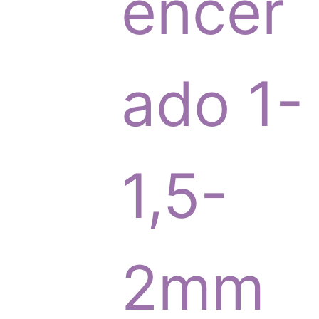
p
encer
r
ado 1-
o
1,5-
d
2mm