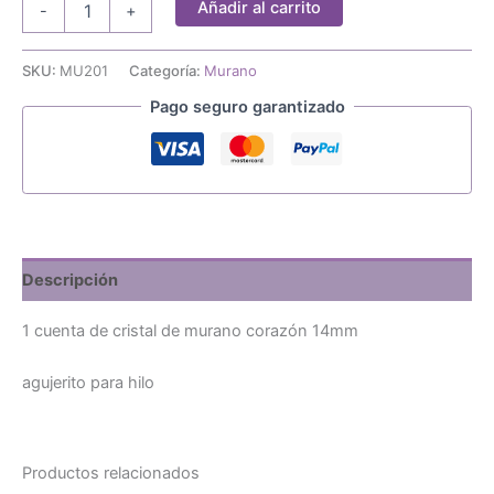
Añadir al carrito
-
+
cuenta
de
corazón
SKU:
MU201
Categoría:
Murano
murano
Pago seguro garantizado
14mm
cantidad
Descripción
1 cuenta de cristal de murano corazón 14mm
agujerito para hilo
Productos relacionados