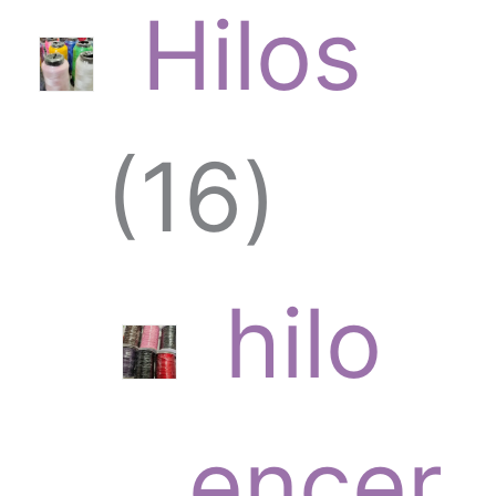
Hilos
1
16
6
hilo
p
encer