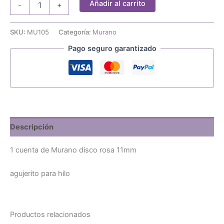
Añadir al carrito
-
+
cuenta
de
Murano
SKU:
MU105
Categoría:
Murano
disco
Pago seguro garantizado
rosa
11mm
cantidad
Descripción
1 cuenta de Murano disco rosa 11mm
agujerito para hilo
Productos relacionados