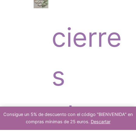
c
r
s
cierre
t
o
s
o
d
platea
Consigue un 5% de descuento con el código "BIENVENIDA" en
s
u
compras mínimas de 25 euros.
Descartar
1