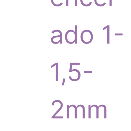
r
ado 1-
o
1,5-
d
2mm