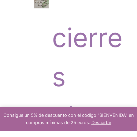
c
r
s
cierre
t
o
s
o
d
platea
Consigue un 5% de descuento con el código "BIENVENIDA" en
s
u
compras mínimas de 25 euros.
Descartar
1