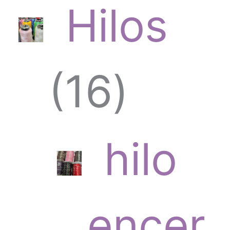
Hilos
1
16
6
hilo
p
encer