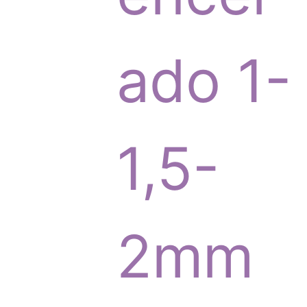
r
ado 1-
o
1,5-
d
2mm