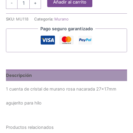
Añadir al carrito
-
+
cuenta
de
murano
SKU:
MU118
Categoría:
Murano
rosa
Pago seguro garantizado
nacarada
27x17mm
cantidad
Descripción
1 cuenta de cristal de murano rosa nacarada 27x17mm
agujerito para hilo
Productos relacionados