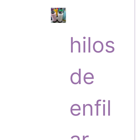
s
r
hilos
o
de
d
enfil
u
ar