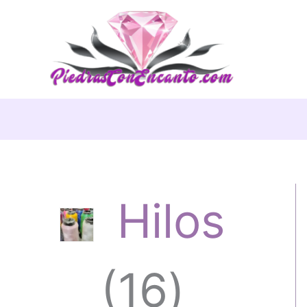
Ir
al
contenido
Hilos
1
16