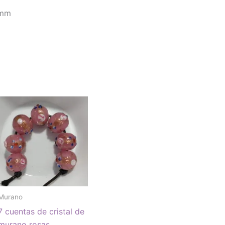
5mm
Murano
7 cuentas de cristal de
murano rosas