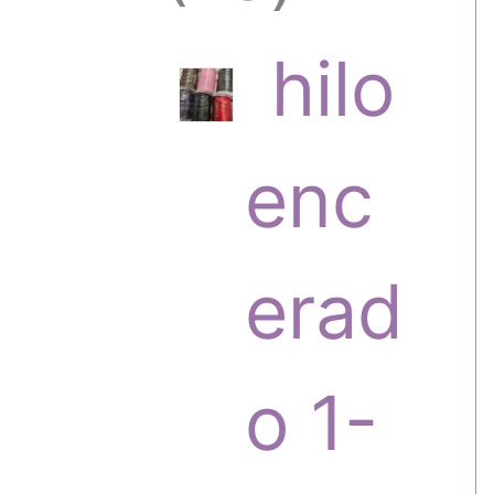
6
hilo
p
enc
r
erad
o
o 1-