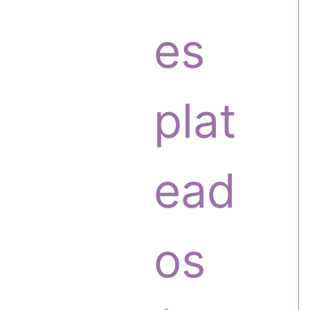
o
o
es
s
d
plat
u
ead
c
os
t