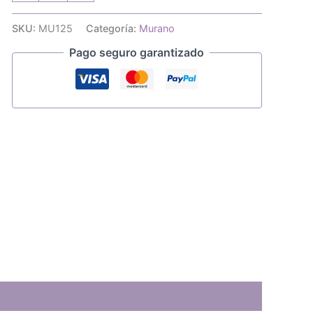
de
murano
SKU:
MU125
Categoría:
Murano
salmón
amarilla
Pago seguro garantizado
16x15mm
cantidad