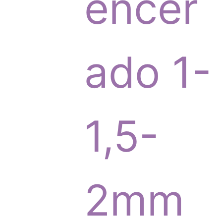
p
encer
r
ado 1-
o
1,5-
d
2mm