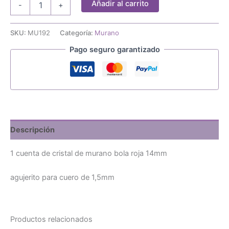
Añadir al carrito
-
+
cuenta
murano
bola
SKU:
MU192
Categoría:
Murano
roja
Pago seguro garantizado
14mm
cantidad
Descripción
1 cuenta de cristal de murano bola roja 14mm
agujerito para cuero de 1,5mm
Productos relacionados