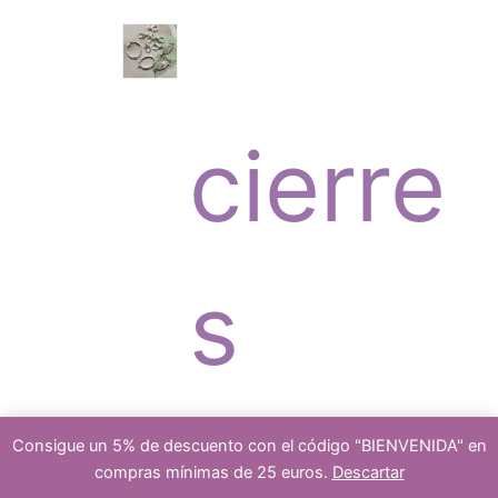
o
c
r
s
cierre
t
o
s
o
d
platea
Consigue un 5% de descuento con el código "BIENVENIDA" en
compras mínimas de 25 euros.
Descartar