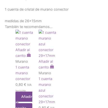
1 cuenta de cristal de murano conector
medidas de 26x15mm
También te recomendamos…
Añadir al
carrito
Murano
Añadir al
1 cuenta
carrito
murano
Murano
conector
1 cuenta
0,80
€
murano
IVA
azul
incluido
conector
Añadir
29x17mm
al
0,80
€
IVA