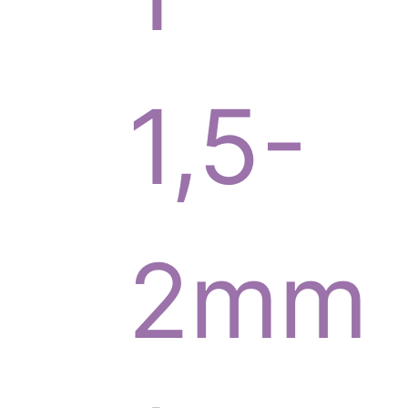
d
1,5-
u
2mm