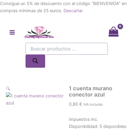
Consigue un 5% de descuento con el código "BIENVENIDA" en
compras mínimas de 25 euros.
Descartar
Ir
al
contenido
Búsqueda
de
productos
1 cuenta murano
🔍
conector azul
0,80
€
IVA incluido
impuestos inc.
Disponibilidad:
5 disponibles