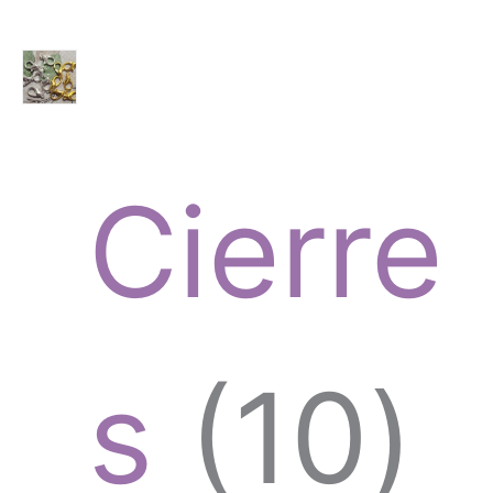
o
p
s
Cierre
r
1
s
10