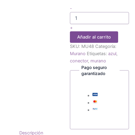
1
-
cuenta
murano
conector
+
azul
Añadir al carrito
cantidad
SKU:
MU48
Categoría:
Murano
Etiquetas:
azul
,
conector
,
murano
Pago seguro
garantizado
Descripción