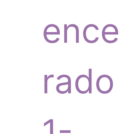
p
ence
r
rado
o
1-