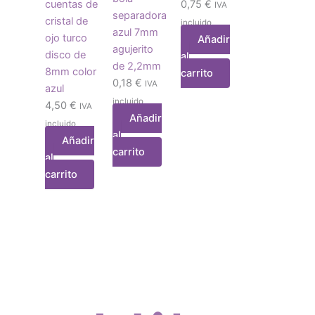
cuentas de
0,75
€
IVA
separadora
cristal de
incluido
azul 7mm
ojo turco
Añadir
agujerito
disco de
al
de 2,2mm
8mm color
carrito
0,18
€
IVA
azul
incluido
4,50
€
IVA
Añadir
incluido
al
Añadir
carrito
al
carrito