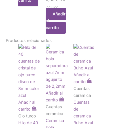
carrito
incluido
Añadir
al
carrito
Productos relacionados
Añadir al
carrito
Cuentas
Añadir al
ceramica
carrito
Añadir al
Cuentas
Cuentas
carrito
de
ceramica
Ojo turco
ceramica
Ceramica
Hilo de 40
Buho Azul
bola