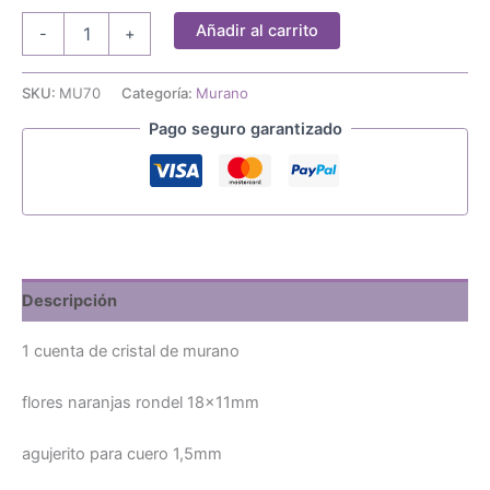
1
Añadir al carrito
-
+
cuenta
murano
flores
SKU:
MU70
Categoría:
Murano
naranjas
Pago seguro garantizado
rondel
18x11mm
cantidad
Descripción
1 cuenta de cristal de murano
flores naranjas rondel 18x11mm
agujerito para cuero 1,5mm