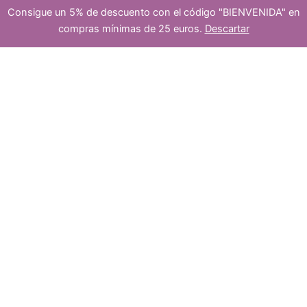
s
Consigue un 5% de descuento con el código "BIENVENIDA" en
compras mínimas de 25 euros.
Descartar
c
p
1
-
+
Añadir al carrito
cuenta
murano
flores
naranjas
rondel
t
18x11mm
r
cantidad
cierre
o
o