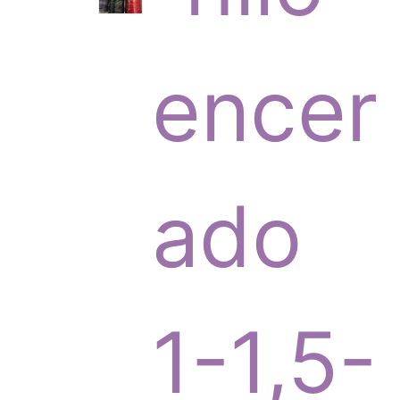
p
encer
r
ado
o
1-1,5-