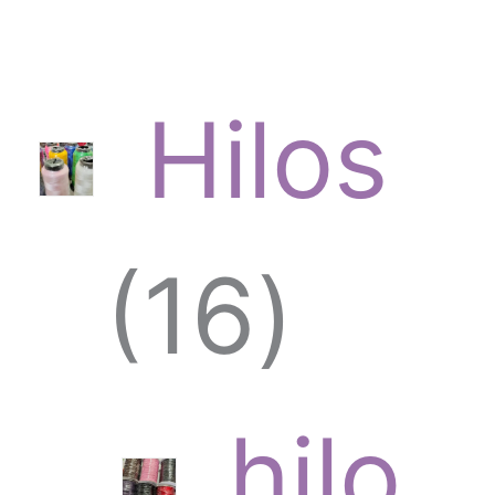
Hilos
1
16
6
hilo