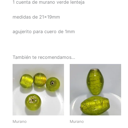
1 cuenta de murano verde lenteja
medidas de 21x19mm
agujerito para cuero de 1mm
También te recomendamos…
Murano
Murano