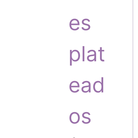
o
o
es
s
d
plat
u
ead
c
os
t