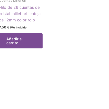
Cuentas Millefiori
Hilo de 26 cuentas de
cristal millefiori lenteja
de 12mm color rojo
7,50
€
IVA incluido
Añadir al
carrito