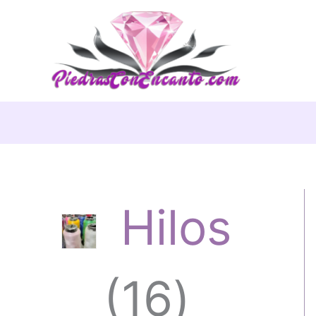
Ir
al
contenido
Hilos
1
16