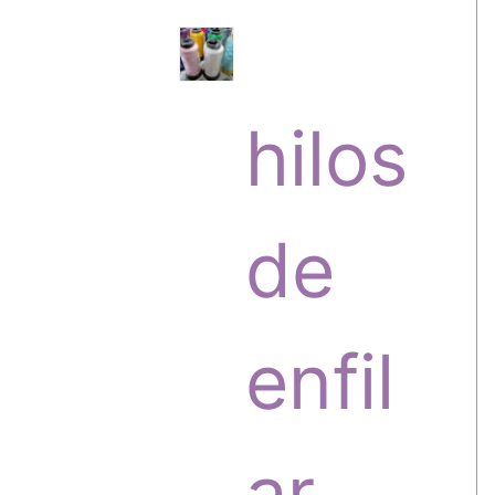
s
r
hilos
o
de
d
enfil
u
ar