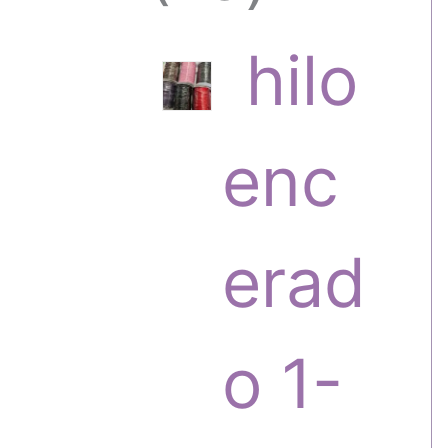
6
hilo
p
enc
r
erad
o
o 1-