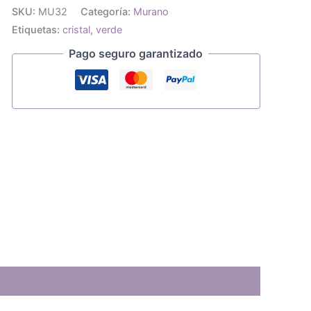
lenteja
SKU:
MU32
Categoría:
Murano
21x19mm
Etiquetas:
cristal
,
verde
cantidad
Pago seguro garantizado