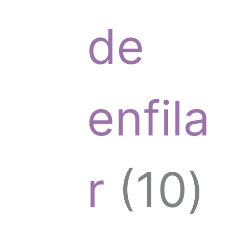
t
r
de
o
o
enfila
s
d
1
r
10
u