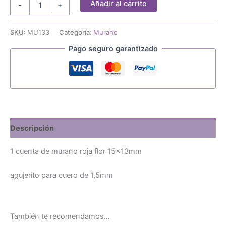
Añadir al carrito
-
+
cuenta
murano
roja
SKU:
MU133
Categoría:
Murano
flor
Pago seguro garantizado
15x13mm
cantidad
Descripción
1 cuenta de murano roja flor 15x13mm
agujerito para cuero de 1,5mm
También te recomendamos…