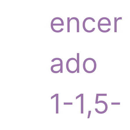
p
encer
r
ado
o
1-1,5-