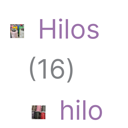
Hilos
1
16
6
hilo