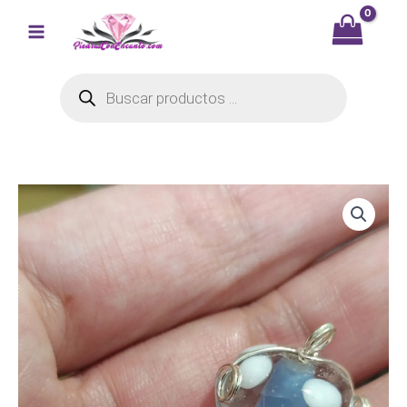
Ir
al
contenido
Búsqueda
de
productos