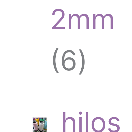
d
2mm
u
6
6
c
p
hilos