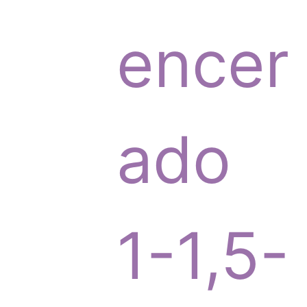
p
encer
r
ado
o
1-1,5-