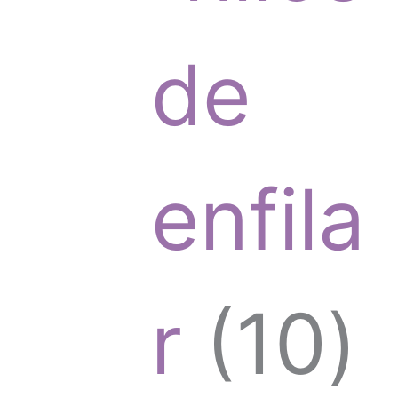
t
r
de
o
o
enfila
s
d
1
r
10