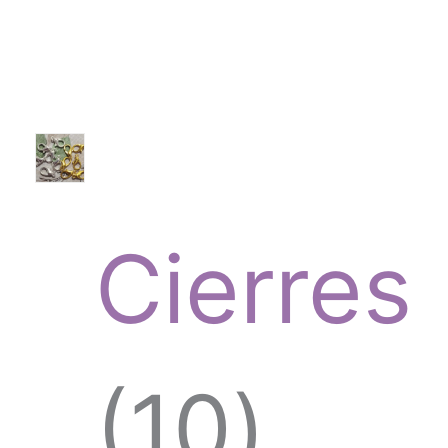
u
0
c
p
t
Cierres
r
o
1
10