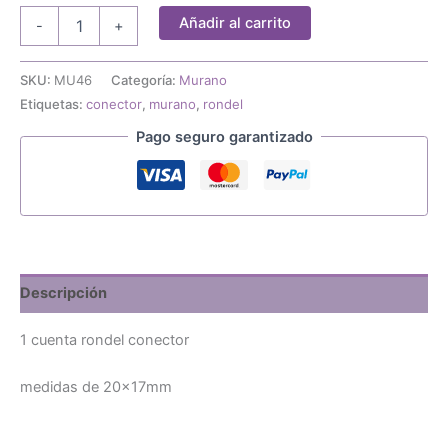
1
Añadir al carrito
-
+
cuenta
murano
rondel
SKU:
MU46
Categoría:
Murano
conector
Etiquetas:
conector
,
murano
,
rondel
cantidad
Pago seguro garantizado
Descripción
1 cuenta rondel conector
medidas de 20x17mm