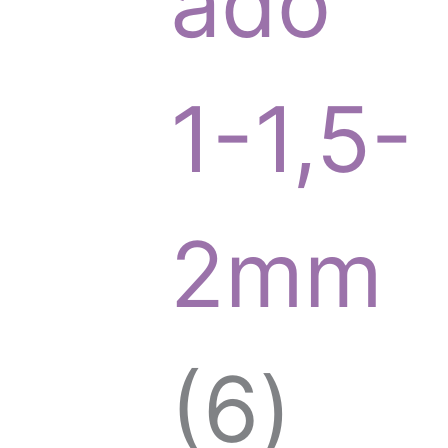
ado
o
1-1,5-
d
2mm
u
6
6