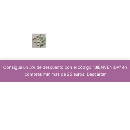
u
p
s
c
r
cierre
Consigue un 5% de descuento con el código "BIENVENIDA" en
compras mínimas de 25 euros.
Descartar
t
o
Añadir al carrito
1
hilo
s
ágata
encaje
azul
rondel
8-