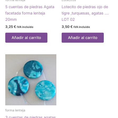
5 cuentas de piedras Agata
Lotecito de piedras ojo de
facetada forma lenteja
tigre ,turquesas, agatas ….
20mm
LOT 02
3,25
€
3,50
€
IVA incluido
IVA incluido
Añadir al carrito
Añadir al carrito
forma lenteja
3 cuentas de piedras agatas