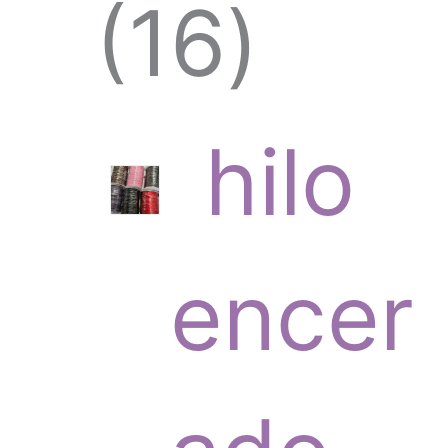
1
16
6
hilo
p
encer
r