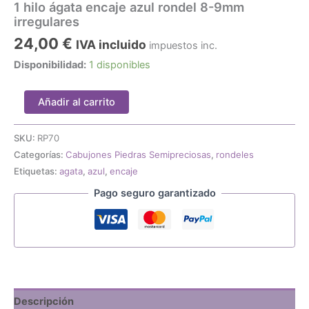
1 hilo ágata encaje azul rondel 8-9mm
irregulares
24,00
€
IVA incluido
impuestos inc.
Disponibilidad:
1 disponibles
1
Añadir al carrito
hilo
ágata
encaje
SKU:
RP70
azul
Categorías:
Cabujones Piedras Semipreciosas
,
rondeles
rondel
Etiquetas:
agata
,
azul
,
encaje
8-
Pago seguro garantizado
9mm
irregulares
cantidad
Descripción