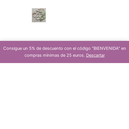
s
c
r
cierre
Consigue un 5% de descuento con el código "BIENVENIDA" en
compras mínimas de 25 euros.
Descartar
t
o
1
-
+
Añadir al carrito
hilo
s
calcita
amarilla
8mm
o
d
cantidad
plate