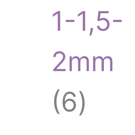
o
1-1,5-
d
2mm
u
6
6