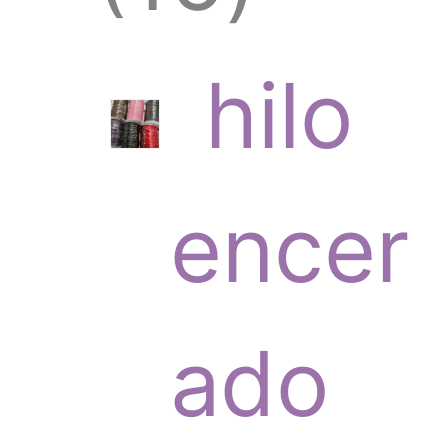
6
hilo
p
encer
r
ado