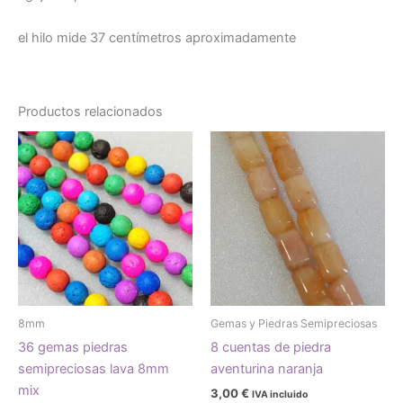
el hilo mide 37 centímetros aproximadamente
Productos relacionados
8mm
Gemas y Piedras Semipreciosas
36 gemas piedras
8 cuentas de piedra
semipreciosas lava 8mm
aventurina naranja
mix
3,00
€
IVA incluido