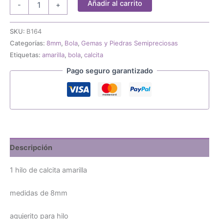
Añadir al carrito
-
+
hilo
calcita
amarilla
SKU:
B164
8mm
Categorías:
8mm
,
Bola
,
Gemas y Piedras Semipreciosas
cantidad
Etiquetas:
amarilla
,
bola
,
calcita
Pago seguro garantizado
Descripción
1 hilo de calcita amarilla
medidas de 8mm
agujerito para hilo