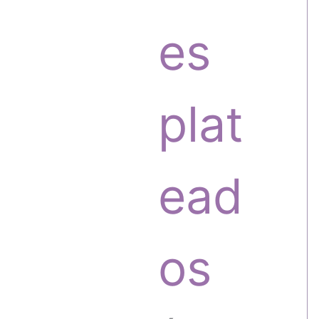
o
o
es
s
d
plat
u
ead
c
os
t