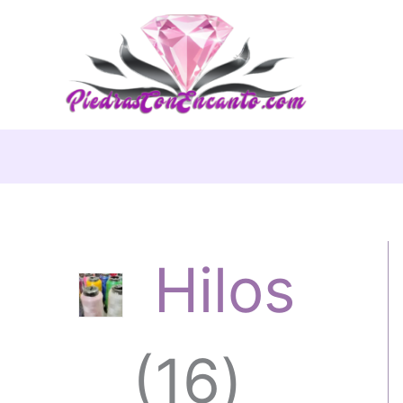
Ir
al
contenido
Hilos
1
16