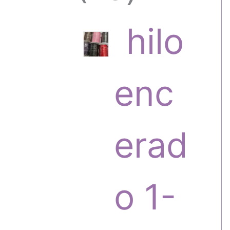
6
hilo
p
enc
r
erad
o
o 1-