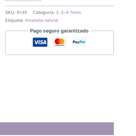
de
amatista
SKU:
B148
Categoría:
2-3-4-5mm
cubica
Etiqueta:
Amatista natural
facetada
3,5mm
Pago seguro garantizado
cantidad