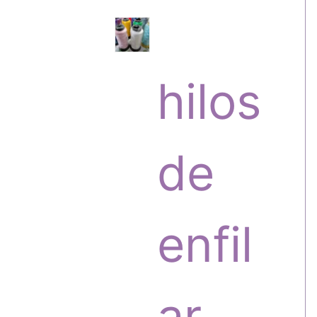
s
r
hilos
o
de
d
enfil
u
ar