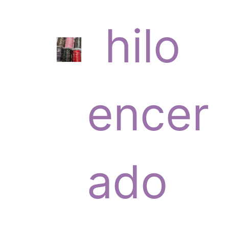
6
hilo
p
encer
r
ado