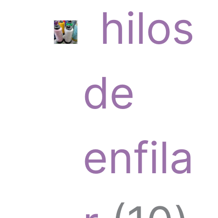
hilos
t
r
de
o
o
enfila
s
d