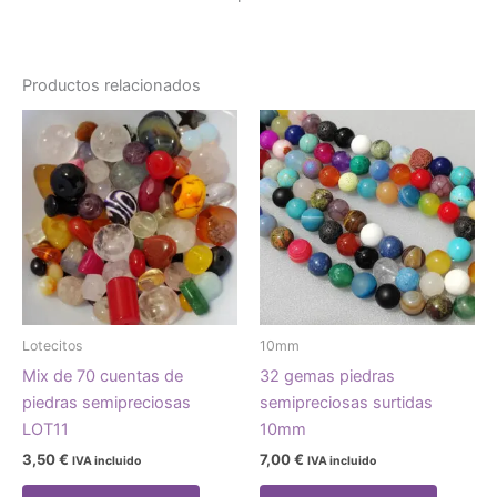
Productos relacionados
Lotecitos
10mm
Mix de 70 cuentas de
32 gemas piedras
piedras semipreciosas
semipreciosas surtidas
LOT11
10mm
3,50
€
7,00
€
IVA incluido
IVA incluido