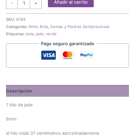
Añadir al carrito
-
+
hilo
de
jade
SKU:
B184
6mm
Categorías:
6mm
,
Bola
,
Gemas y Piedras Semipreciosas
cantidad
Etiquetas:
bola
,
jade
,
verde
Pago seguro garantizado
Descripción
1 hilo de jade
6mm
el hilo mide 37 centímetros aproximadamente