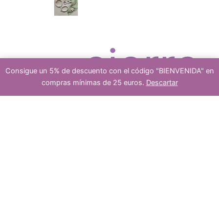
c
r
cierre
Consigue un 5% de descuento con el código "BIENVENIDA" en
t
o
compras mínimas de 25 euros.
Descartar
1
s
-
+
Añadir al carrito
hilo
de
jade
o
d
6mm
cantidad
platea