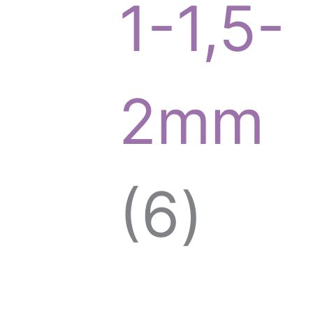
o
1-1,5-
d
2mm
u
6
6
c
p