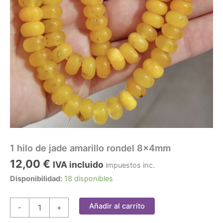
1 hilo de jade amarillo rondel 8x4mm
12,00
€
IVA incluido
impuestos inc.
Disponibilidad:
18 disponibles
1
Añadir al carrito
-
+
hilo
de