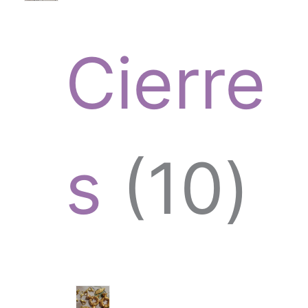
p
s
Cierre
r
1
s
10
o
0