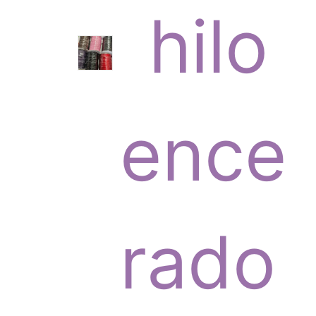
6
hilo
p
ence
r
rado