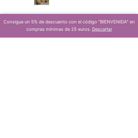
d
Consigue un 5% de descuento con el código "BIENVENIDA" en
p
cierr
compras mínimas de 25 euros.
Descartar
1
-
+
Añadir al carrito
u
hilo
de
jade
amarillo
r
es
rondel
8x4mm
cantidad
c
o
dora