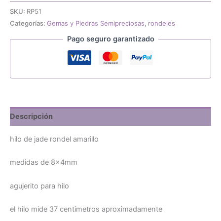
jade
SKU:
RP51
amarillo
Categorías:
Gemas y Piedras Semipreciosas
,
rondeles
rondel
8x4mm
Pago seguro garantizado
cantidad
Descripción
hilo de jade rondel amarillo
medidas de 8x4mm
agujerito para hilo
el hilo mide 37 centímetros aproximadamente