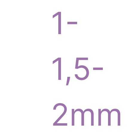
o
1-
d
1,5-
u
2mm