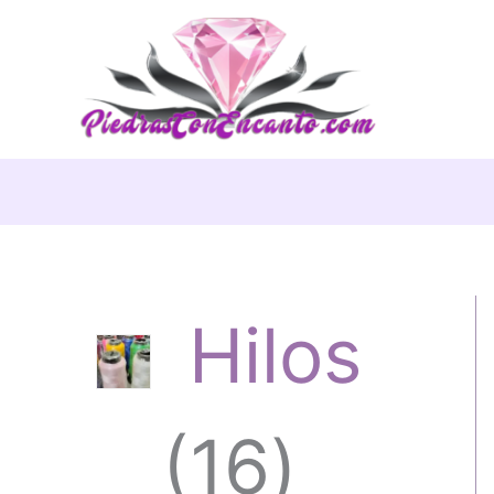
Ir
al
contenido
Hilos
1
16