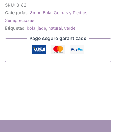
jade
SKU:
B182
natural
Categorías:
8mm
,
Bola
,
Gemas y Piedras
8mm
cantidad
Semipreciosas
Etiquetas:
bola
,
jade
,
natural
,
verde
Pago seguro garantizado