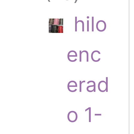
6
hilo
p
enc
r
erad
o
o 1-