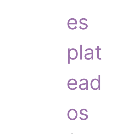
o
o
es
s
d
plat
u
ead
c
os
t