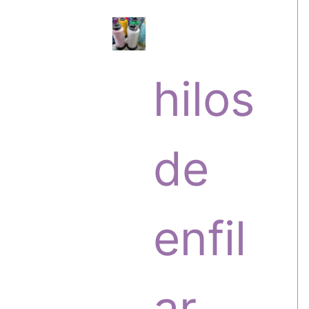
s
r
hilos
o
de
d
enfil
u
ar