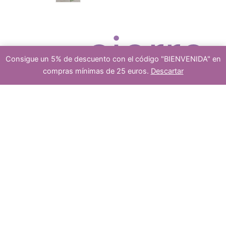
c
r
cierre
Consigue un 5% de descuento con el código "BIENVENIDA" en
t
o
compras mínimas de 25 euros.
Descartar
10
s
-
+
Añadir al carrito
cuentas
de
lagrimas
o
d
de
cristal
craquelado
platea
de
12x8mm
color
amarillo
s
u
cantidad