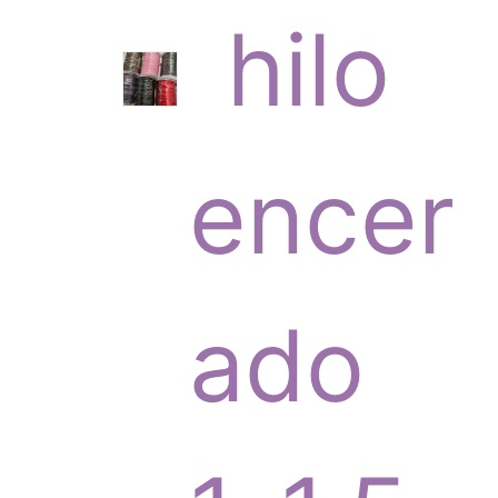
6
hilo
p
encer
r
ado