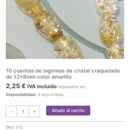
10 cuentas de lagrimas de cristal craquelado
de 12x8mm color amarillo
2,25
€
IVA incluido
impuestos inc.
Disponibilidad:
3 disponibles
10
Añadir al carrito
-
+
cuentas
de
lagrimas
SKU:
G12