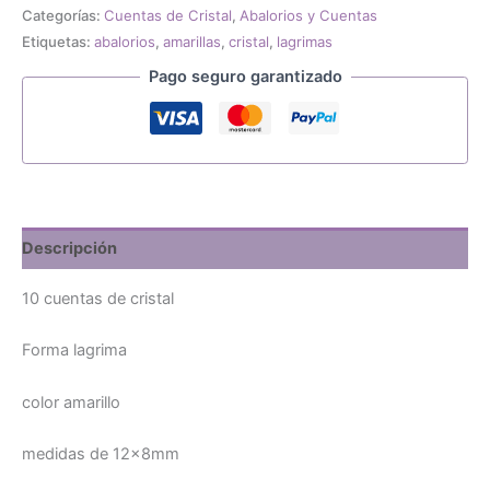
de
Categorías:
Cuentas de Cristal
,
Abalorios y Cuentas
cristal
Etiquetas:
abalorios
,
amarillas
,
cristal
,
lagrimas
craquelado
de
Pago seguro garantizado
12x8mm
color
amarillo
cantidad
Descripción
10 cuentas de cristal
Forma lagrima
color amarillo
medidas de 12x8mm