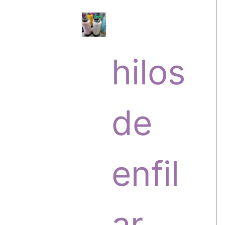
s
r
hilos
o
de
d
enfil
u
ar