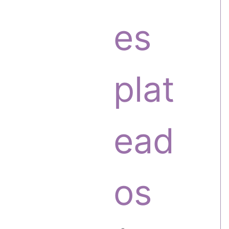
o
o
es
s
d
plat
u
ead
c
os
t