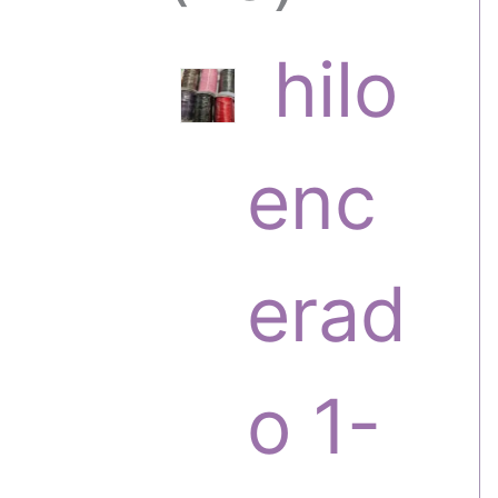
6
hilo
p
enc
r
erad
o
o 1-