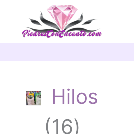
Ir
al
contenido
Hilos
1
16