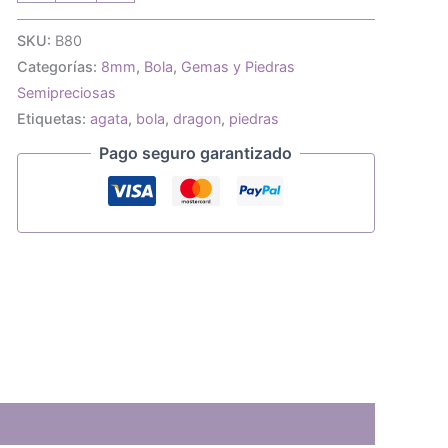
piedras
semipreciosas
SKU:
B80
agata
Categorías:
8mm
,
Bola
,
Gemas y Piedras
dragon
amarillo
Semipreciosas
8mm
Etiquetas:
agata
,
bola
,
dragon
,
piedras
cantidad
Pago seguro garantizado