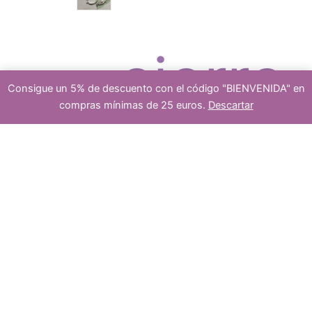
c
r
cierre
Consigue un 5% de descuento con el código "BIENVENIDA" en
t
o
compras mínimas de 25 euros.
Descartar
10
s
-
+
Añadir al carrito
gemas
piedras
semipreciosas
o
d
agata
marron
8mm
platea
cantidad
s
u