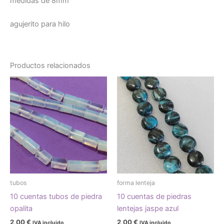
medidas de 8mm
agujerito para hilo
Productos relacionados
tubos
forma lenteja
10 cuentas tubos de piedra
10 cuentas de piedras
opalita
lentejas jaspe azul
2,00
€
2,00
€
IVA incluido
IVA incluido