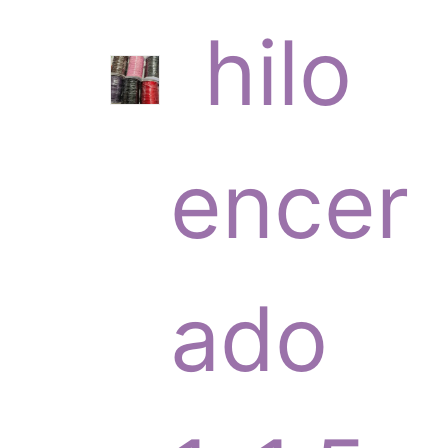
6
hilo
p
encer
r
ado