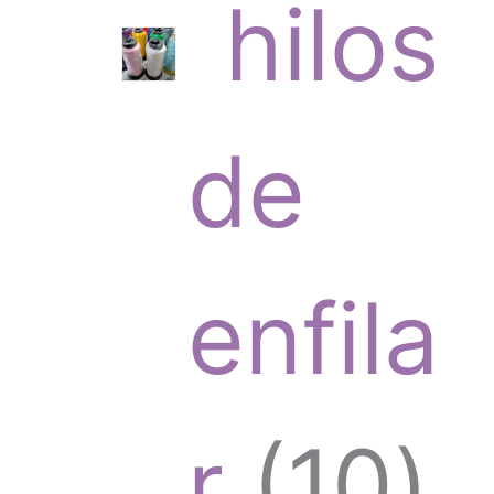
hilos
t
r
de
o
o
enfila
s
d
1
r
10