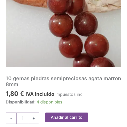
10 gemas piedras semipreciosas agata marron
8mm
1,80
€
IVA incluido
impuestos inc.
Disponibilidad:
4 disponibles
10
Añadir al carrito
-
+
gemas
piedras