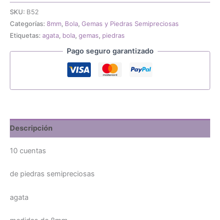
semipreciosas
SKU:
B52
agata
Categorías:
8mm
,
Bola
,
Gemas y Piedras Semipreciosas
marron
Etiquetas:
agata
,
bola
,
gemas
,
piedras
8mm
cantidad
Pago seguro garantizado
Descripción
10 cuentas
de piedras semipreciosas
agata