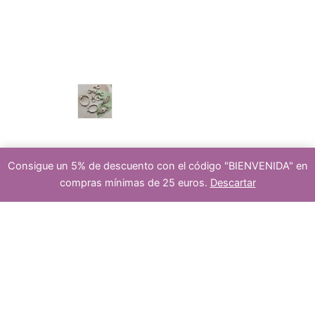
u
p
s
c
r
cierre
Consigue un 5% de descuento con el código "BIENVENIDA" en
compras mínimas de 25 euros.
Descartar
t
o
10
-
+
Añadir al carrito
gemas
piedras
s
semipreciosas
jaspe
gris
8mm
cantidad