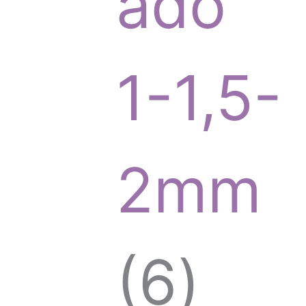
r
ado
o
1-1,5-
d
2mm
u
6
6