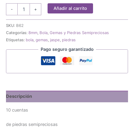
10
Añadir al carrito
-
+
gemas
piedras
semipreciosas
SKU:
B62
jaspe
Categorías:
8mm
,
Bola
,
Gemas y Piedras Semipreciosas
gris
Etiquetas:
bola
,
gemas
,
jaspe
,
piedras
8mm
cantidad
Pago seguro garantizado
Descripción
10 cuentas
de piedras semipreciosas