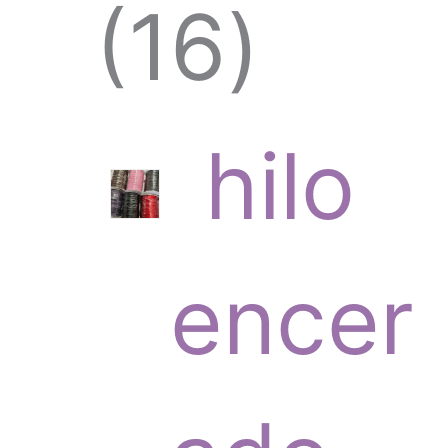
1
16
6
hilo
p
encer