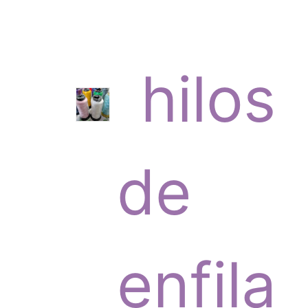
c
p
hilos
t
r
de
o
o
enfila