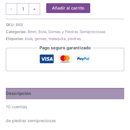
10
Añadir al carrito
-
+
gemas
piedras
semipreciosas
SKU:
B69
malaquita
Categorías:
8mm
,
Bola
,
Gemas y Piedras Semipreciosas
8mm
Etiquetas:
bola
,
gemas
,
malaquita
,
piedras
cantidad
Pago seguro garantizado
Descripción
10 cuentas
de piedras semipreciosas