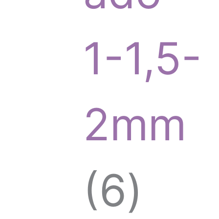
o
1-1,5-
d
2mm
u
6
6