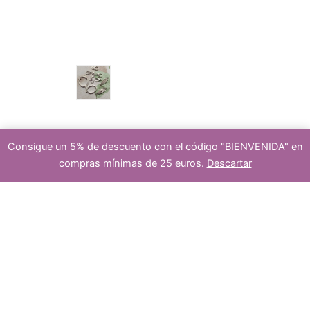
u
p
s
c
r
cierre
Consigue un 5% de descuento con el código "BIENVENIDA" en
compras mínimas de 25 euros.
Descartar
t
o
10
-
+
Añadir al carrito
gemas
piedras
s
semipreciosas
malaquita
8mm
o
cantidad
d