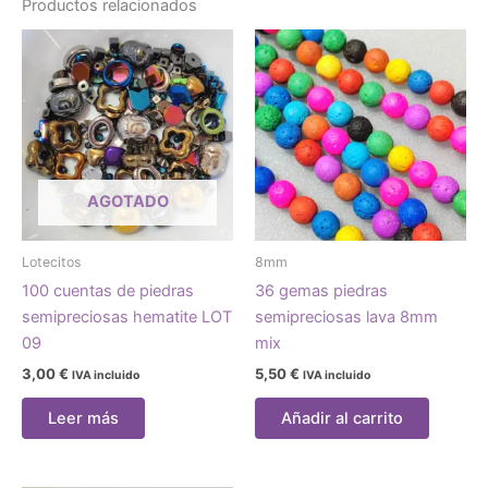
Productos relacionados
AGOTADO
Lotecitos
8mm
100 cuentas de piedras
36 gemas piedras
semipreciosas hematite LOT
semipreciosas lava 8mm
09
mix
3,00
€
5,50
€
IVA incluido
IVA incluido
Leer más
Añadir al carrito