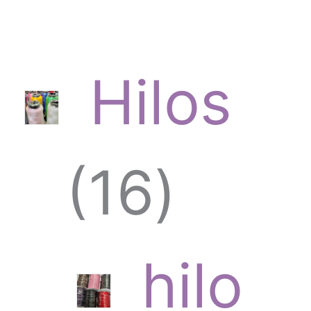
Hilos
1
16
6
hilo