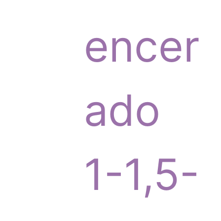
p
encer
r
ado
o
1-1,5-