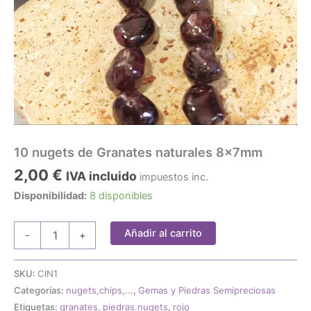
10 nugets de Granates naturales 8x7mm
2,00
€
IVA incluido
impuestos inc.
Disponibilidad:
8 disponibles
10
Añadir al carrito
-
+
nugets
de
Granates
SKU:
CIN1
naturales
Categorías:
nugets,chips,...
,
Gemas y Piedras Semipreciosas
8x7mm
Etiquetas:
granates
,
piedras.nugets
,
rojo
cantidad