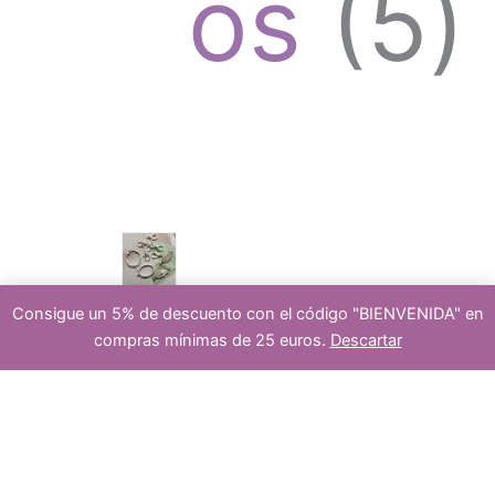
d
5
os
5
o
u
p
s
c
r
Consigue un 5% de descuento con el código "BIENVENIDA" en
compras mínimas de 25 euros.
Descartar
cierre
10
-
+
Añadir al carrito
piedras
t
o
forma
de
tubo