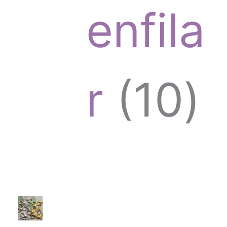
enfila
s
d
1
r
10
u
0
c