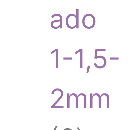
r
ado
o
1-1,5-
d
2mm