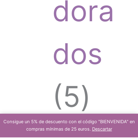
o
dora
t
d
dos
o
u
5
5
s
Consigue un 5% de descuento con el código "BIENVENIDA" en
c
compras mínimas de 25 euros.
Descartar