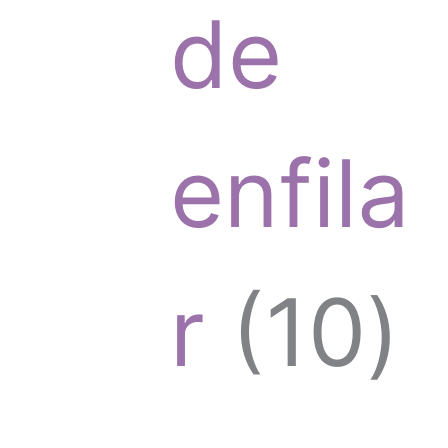
de
o
o
enfila
s
d
1
r
10
u