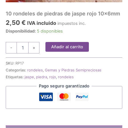
10 rondeles de piedras de jaspe rojo 10x6mm
2,50
€
IVA incluido
impuestos inc.
Disponibilidad:
5 disponibles
10
Añadir al carrito
-
+
rondeles
de
piedras
SKU:
RP17
de
Categorías:
rondeles
,
Gemas y Piedras Semipreciosas
jaspe
Etiquetas:
jaspe
,
piedra
,
rojo
,
rondeles
rojo
10x6mm
Pago seguro garantizado
cantidad