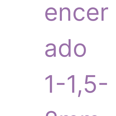
p
encer
r
ado
o
1-1,5-