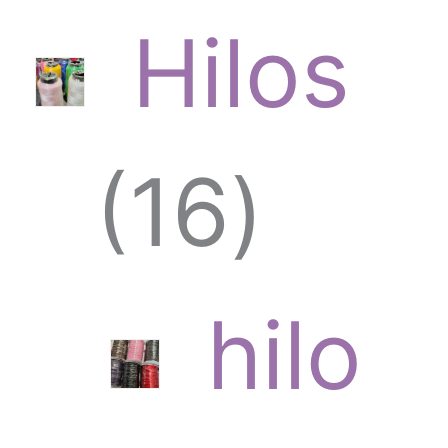
Hilos
1
16
6
hilo