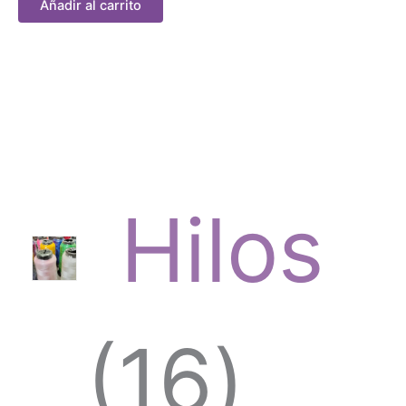
Añadir al carrito
Hilos
1
16