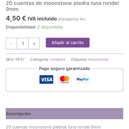
20 cuentas de moonstone piedra luna rondel
9mm
4,50
€
IVA incluido
impuestos inc.
Disponibilidad:
2 disponibles
20
Añadir al carrito
-
+
cuentas
de
moonstone
SKU:
RP47
Categoría:
rondeles
Etiqueta:
moonstone
piedra
Pago seguro garantizado
luna
rondel
9mm
cantidad
Descripción
20 cuentas moonstone piedras luna rondel 9mm