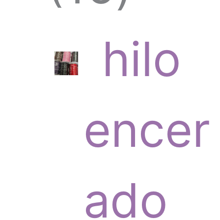
6
hilo
p
encer
r
ado