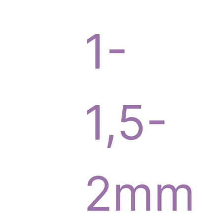
o
1-
d
1,5-
u
2mm