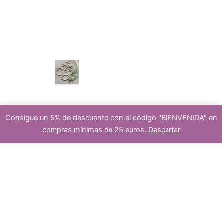
u
p
s
c
r
cierre
Consigue un 5% de descuento con el código "BIENVENIDA" en
compras mínimas de 25 euros.
Descartar
t
o
25
-
+
Añadir al carrito
rondeles
de
s
piedras
de
howtlita
9x3mm
cantidad