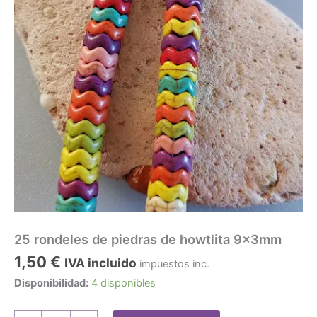
25 rondeles de piedras de howtlita 9x3mm
1,50
€
IVA incluido
impuestos inc.
Disponibilidad:
4 disponibles
25