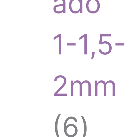
r
ado
o
1-1,5-
d
2mm
u
6
6