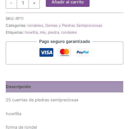
Añadir al carrito
-
+
rondeles
de
piedras
SKU:
RP11
de
Categorías:
rondeles
,
Gemas y Piedras Semipreciosas
howtlita
Etiquetas:
howlita
,
mix
,
piedra
,
rondeles
9x3mm
cantidad
Pago seguro garantizado
Descripción
25 cuentas de piedras semipreciosas
howtlita
forma de rondel