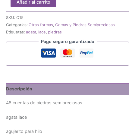
Añadir al carrito
cuentas
de
agate
SKU:
O15
blace
Categorías:
Otras formas
,
Gemas y Piedras Semipreciosas
6mm
Etiquetas:
agata
,
lace
,
piedras
cantidad
Pago seguro garantizado
Descripción
48 cuentas de piedras semipreciosas
agata lace
agujerito para hilo