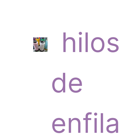
c
p
hilos
t
r
de
o
o
enfila