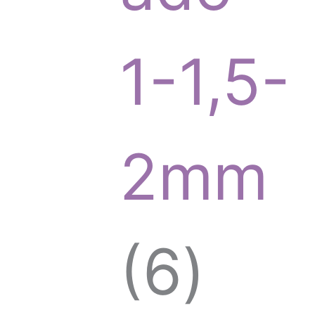
o
1-1,5-
d
2mm
u
6
6