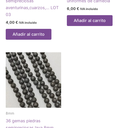
semipreciosas
uniformes de carneola
aventurinas,cuarzos,… LOT
6,00
€
IVA incluido
03
Añadir al carrito
4,00
€
IVA incluido
Añadir al carrito
8mm
36 gemas piedras
semipreciosas lava 8mm