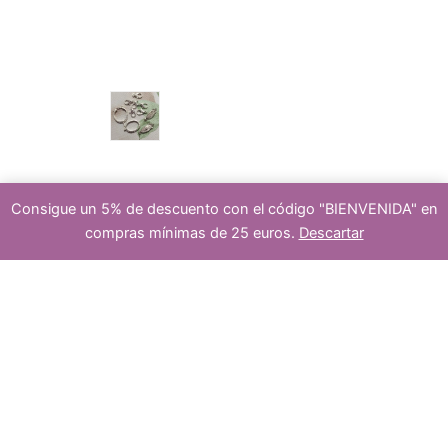
u
p
s
c
r
cierre
Consigue un 5% de descuento con el código "BIENVENIDA" en
compras mínimas de 25 euros.
Descartar
t
o
Añadir al carrito
48
cuentas
s
de
agate
blace
o
6mm
d
cantidad