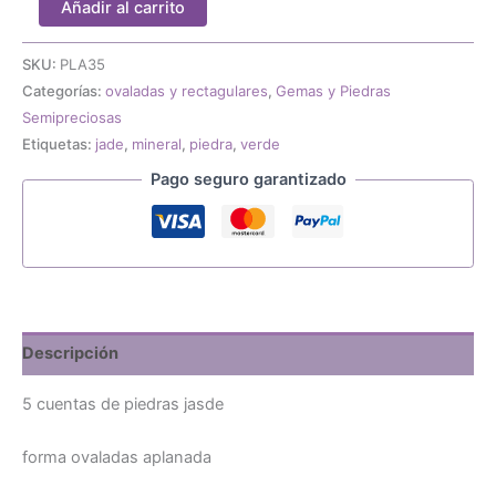
Añadir al carrito
cuentas
de
piedras
SKU:
PLA35
jasde
Categorías:
ovaladas y rectagulares
,
Gemas y Piedras
verde
Semipreciosas
18x13mm
Etiquetas:
jade
,
mineral
,
piedra
,
verde
cantidad
Pago seguro garantizado
Descripción
5 cuentas de piedras jasde
forma ovaladas aplanada