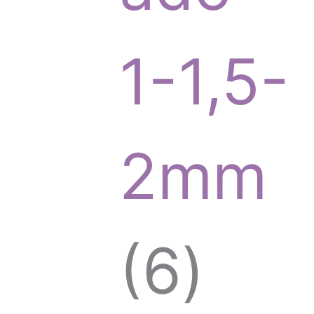
o
1-1,5-
d
2mm
u
6
6