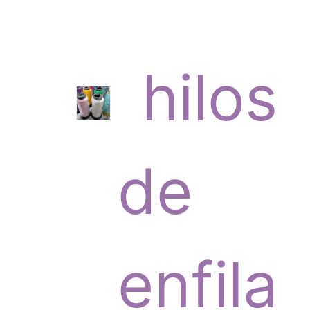
c
p
hilos
t
r
de
o
o
enfila