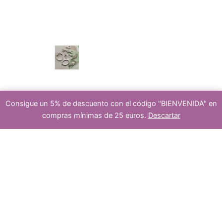
u
p
s
c
r
cierre
Consigue un 5% de descuento con el código "BIENVENIDA" en
compras mínimas de 25 euros.
Descartar
t
o
Añadir al carrito
5
cuentas
s
de
piedras
jasde
o
verde
d
18x13mm
cantidad