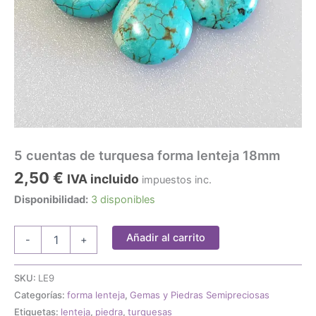
5 cuentas de turquesa forma lenteja 18mm
2,50
€
IVA incluido
impuestos inc.
Disponibilidad:
3 disponibles
5
Añadir al carrito
-
+
cuentas
de
turquesa
SKU:
LE9
forma
Categorías:
forma lenteja
,
Gemas y Piedras Semipreciosas
lenteja
Etiquetas:
lenteja
,
piedra
,
turquesas