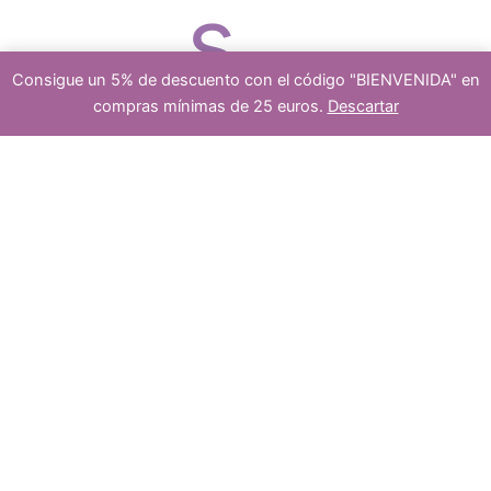
s
o
d
Consigue un 5% de descuento con el código "BIENVENIDA" en
compras mínimas de 25 euros.
Descartar
platea
5
-
+
Añadir al carrito
cuentas
de
s
u
turquesa
forma
lenteja
dos
18mm
cantidad
c
5
5