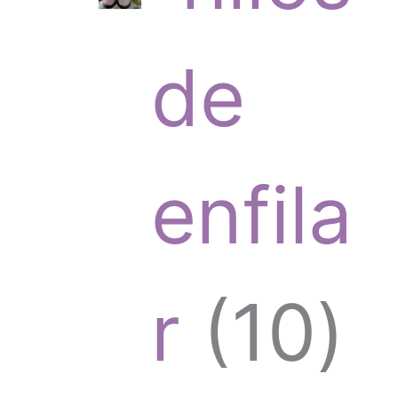
t
r
de
o
o
enfila
s
d
1
r
10
u