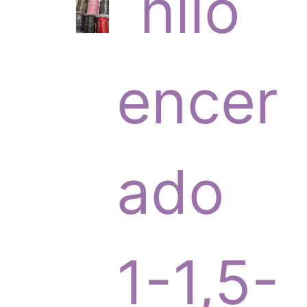
6
hilo
p
encer
r
ado
o
1-1,5-