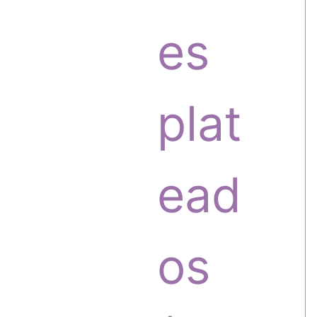
o
o
es
s
d
plat
u
ead
c
os
t