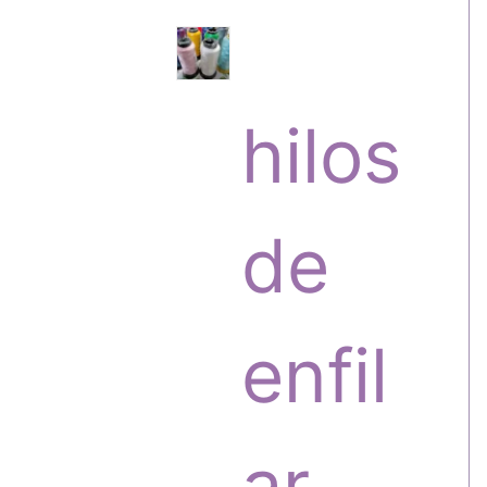
s
r
hilos
o
de
d
enfil
u
ar