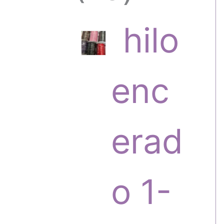
6
hilo
p
enc
r
erad
o
o 1-