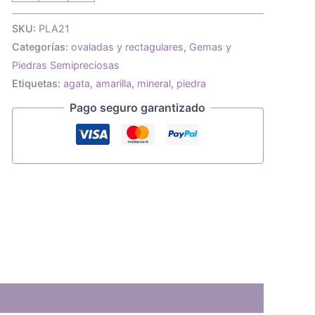
de
piedras
SKU:
PLA21
agata
Categorías:
ovaladas y rectagulares
,
Gemas y
encaje
rectangular
Piedras Semipreciosas
18x13mm
Etiquetas:
agata
,
amarilla
,
mineral
,
piedra
cantidad
Pago seguro garantizado