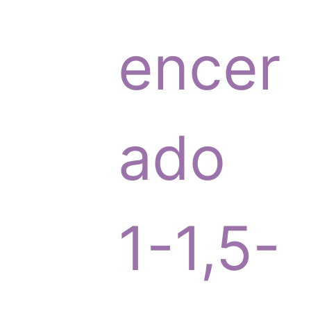
p
encer
r
ado
o
1-1,5-