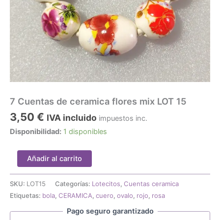
7 Cuentas de ceramica flores mix LOT 15
3,50
€
IVA incluido
impuestos inc.
Disponibilidad:
1 disponibles
7
Añadir al carrito
Cuentas
de
ceramica
SKU:
LOT15
Categorías:
Lotecitos
,
Cuentas ceramica
flores
Etiquetas:
bola
,
CERAMICA
,
cuero
,
ovalo
,
rojo
,
rosa
mix
Pago seguro garantizado
LOT