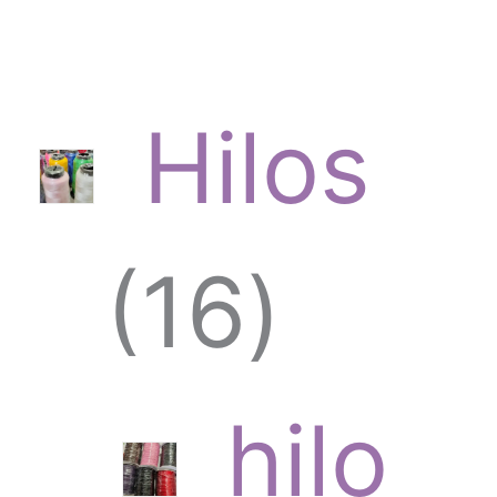
Hilos
1
16
6
hilo