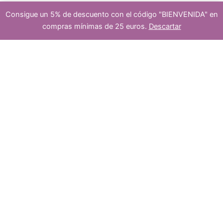
o
d
Consigue un 5% de descuento con el código "BIENVENIDA" en
platea
compras mínimas de 25 euros.
Descartar
s
u
Añadir al carrito
7
Cuentas
de
dos
ceramica
flores
mix
c
LOT
15
cantidad
5
5
t