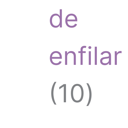
de
o
o
enfilar
s
d
1
10
u