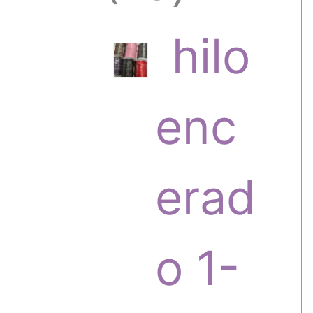
6
hilo
p
enc
r
erad
o
o 1-