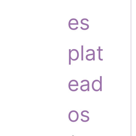
o
o
es
s
d
plat
u
ead
c
os
t