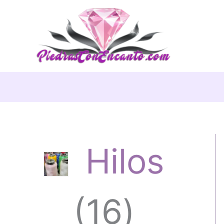
Ir
al
contenido
Hilos
1
16