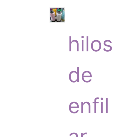
s
r
hilos
o
de
d
enfil
u
ar