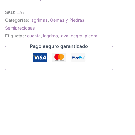
de
lava
SKU:
LA7
medidas
Categorías:
lagrimas
,
Gemas y Piedras
de
14x10mm
Semipreciosas
cantidad
Etiquetas:
cuenta
,
lagrima
,
lava
,
negra
,
piedra
Pago seguro garantizado