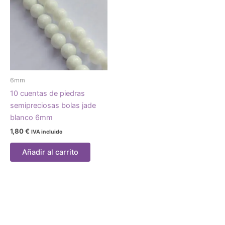
6mm
10 cuentas de piedras
semipreciosas bolas jade
blanco 6mm
1,80
€
IVA incluido
Añadir al carrito