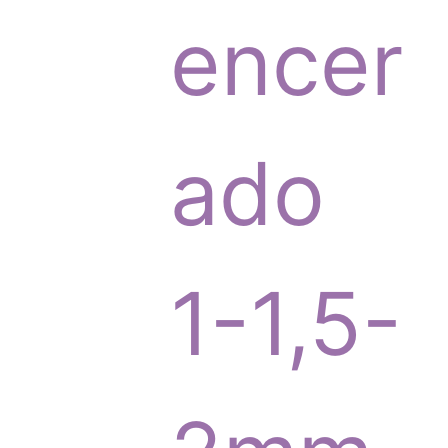
p
encer
r
ado
o
1-1,5-