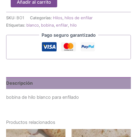
Añadir al carrito
de
hilo
de
SKU:
BO1
Categorías:
Hilos
,
hilos de enfilar
enfilado
Etiquetas:
blanco
,
bobina
,
enfilar
,
hilo
blanco
Pago seguro garantizado
cantidad
Descripción
bobina de hilo blanco para enfilado
Productos relacionados