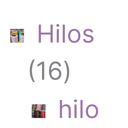
Hilos
1
16
6
hilo