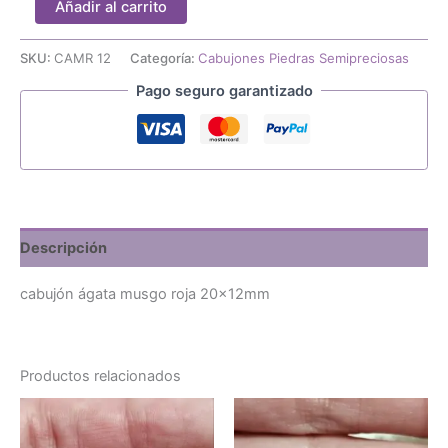
Añadir al carrito
ágata
musgo
roja
SKU:
CAMR 12
Categoría:
Cabujones Piedras Semipreciosas
20x12mm
Pago seguro garantizado
cantidad
Descripción
cabujón ágata musgo roja 20x12mm
Productos relacionados