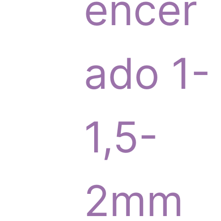
p
encer
r
ado 1-
o
1,5-
d
2mm