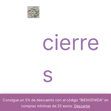
o
c
r
s
cierre
t
o
s
o
d
platea
Consigue un 5% de descuento con el código "BIENVENIDA" en
compras mínimas de 25 euros.
Descartar