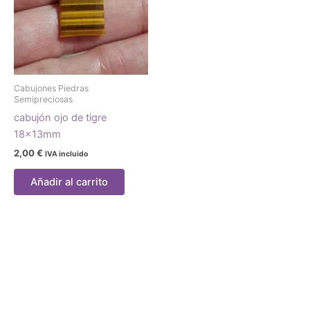
Cabujones Piedras
Semipreciosas
cabujón ojo de tigre
18x13mm
2,00
€
IVA incluido
Añadir al carrito