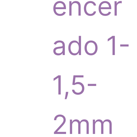
p
encer
r
ado 1-
o
1,5-
d
2mm