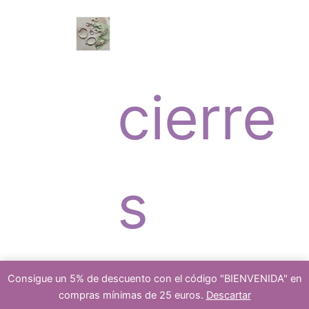
o
c
r
s
cierre
t
o
s
o
d
platea
Consigue un 5% de descuento con el código "BIENVENIDA" en
compras mínimas de 25 euros.
Descartar