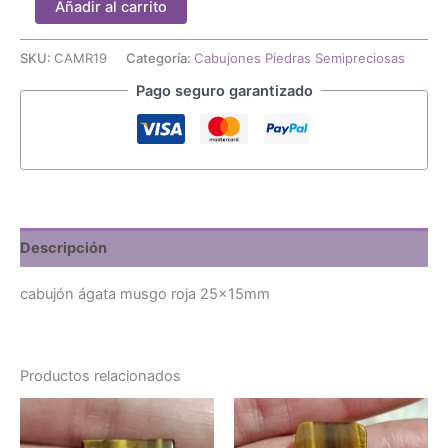
Añadir al carrito
ágata
musgo
roja
SKU:
CAMR19
Categoría:
Cabujones Piedras Semipreciosas
25x15mm
Pago seguro garantizado
cantidad
Descripción
cabujón ágata musgo roja 25x15mm
Productos relacionados