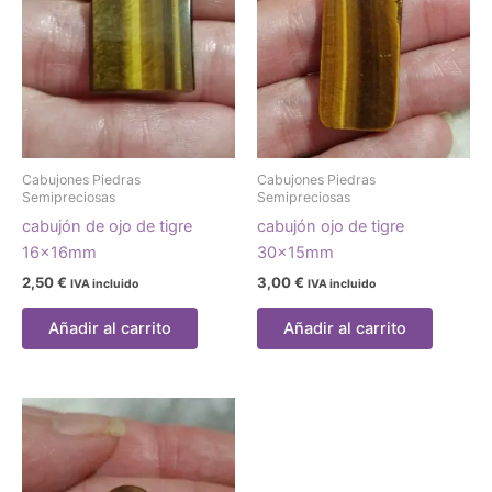
Cabujones Piedras
Cabujones Piedras
Semipreciosas
Semipreciosas
cabujón de ojo de tigre
cabujón ojo de tigre
16x16mm
30x15mm
2,50
€
3,00
€
IVA incluido
IVA incluido
Añadir al carrito
Añadir al carrito