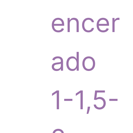
p
encer
r
ado
o
1-1,5-