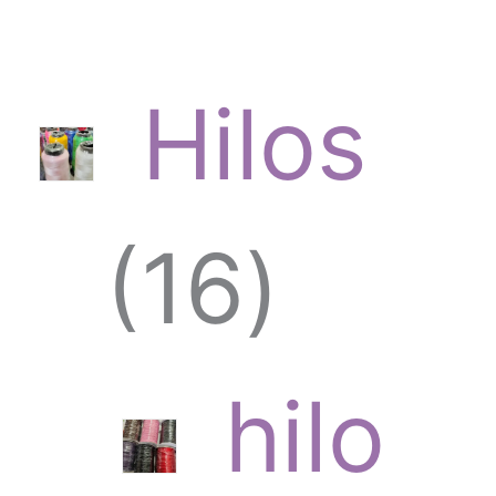
Hilos
1
16
6
hilo