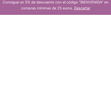
Consigue un 5% de descuento con el código "BIENVENIDA" en
platea
compras mínimas de 25 euros.
Descartar
s
u
cabujón
-
+
Añadir al carrito
de
ojo
de
dos
tigre
10x8mm
cantidad
c
5
5
t
p