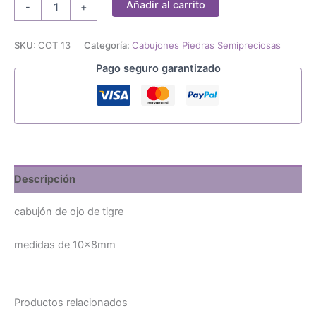
Añadir al carrito
-
+
de
ojo
de
SKU:
COT 13
Categoría:
Cabujones Piedras Semipreciosas
tigre
Pago seguro garantizado
10x8mm
cantidad
Descripción
cabujón de ojo de tigre
medidas de 10x8mm
Productos relacionados