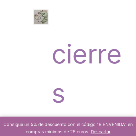
o
c
r
s
cierre
t
o
s
o
d
platea
Consigue un 5% de descuento con el código "BIENVENIDA" en
compras mínimas de 25 euros.
Descartar