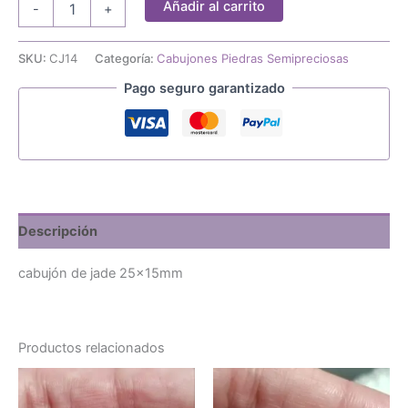
Añadir al carrito
-
+
jade
25x15mm
cantidad
SKU:
CJ14
Categoría:
Cabujones Piedras Semipreciosas
Pago seguro garantizado
Descripción
cabujón de jade 25x15mm
Productos relacionados