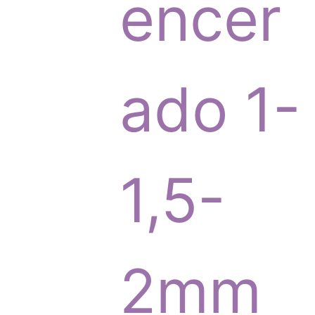
p
encer
r
ado 1-
o
1,5-
d
2mm