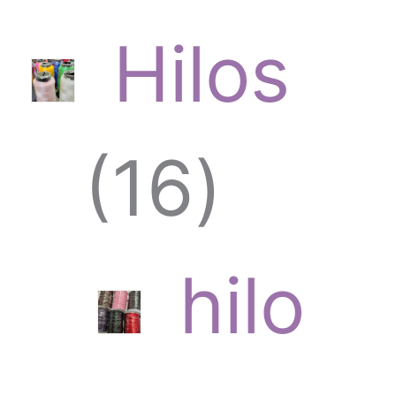
Hilos
1
16
6
hilo