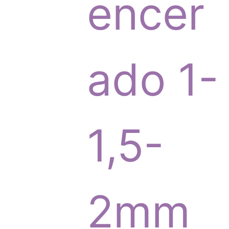
p
encer
r
ado 1-
o
1,5-
d
2mm