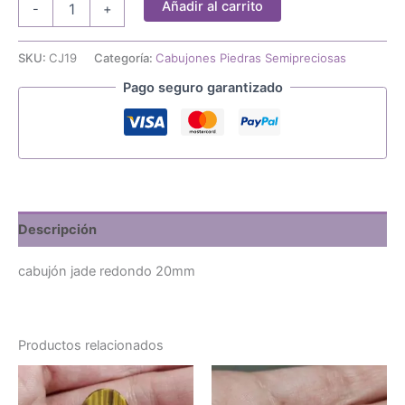
Añadir al carrito
-
+
jade
redondo
20mm
SKU:
CJ19
Categoría:
Cabujones Piedras Semipreciosas
cantidad
Pago seguro garantizado
Descripción
cabujón jade redondo 20mm
Productos relacionados