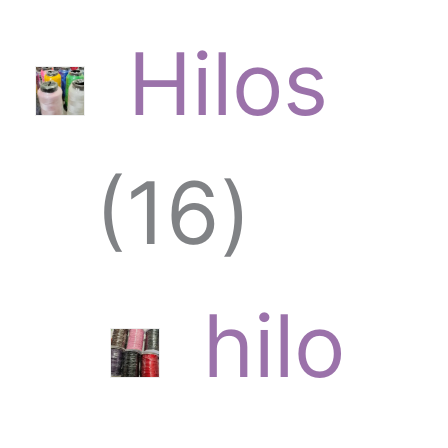
Hilos
1
16
6
hilo