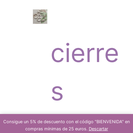
o
c
r
s
cierre
t
o
s
o
d
platea
Consigue un 5% de descuento con el código "BIENVENIDA" en
compras mínimas de 25 euros.
Descartar