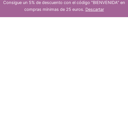
Consigue un 5% de descuento con el código "BIENVENIDA" en
platea
compras mínimas de 25 euros.
Descartar
s
u
cabujón
-
+
Añadir al carrito
ojo
de
tigre
dos
25x15mm
cantidad
c
5
5
t
p