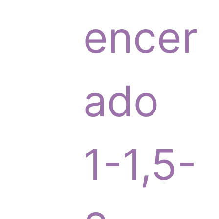
p
encer
r
ado
o
1-1,5-