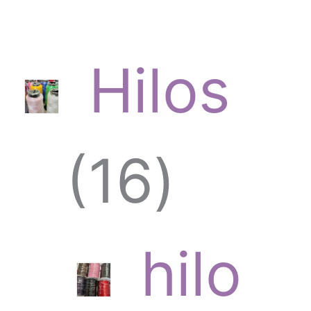
Hilos
1
16
6
hilo