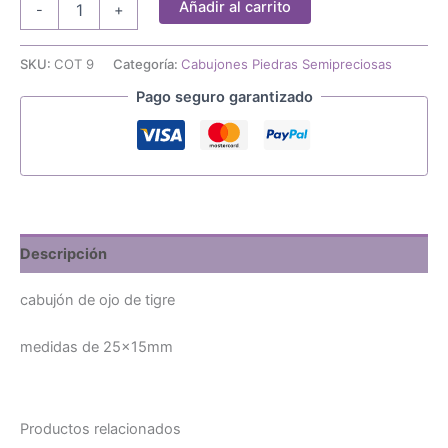
Añadir al carrito
-
+
ojo
de
tigre
SKU:
COT 9
Categoría:
Cabujones Piedras Semipreciosas
25x15mm
Pago seguro garantizado
cantidad
Descripción
cabujón de ojo de tigre
medidas de 25x15mm
Productos relacionados