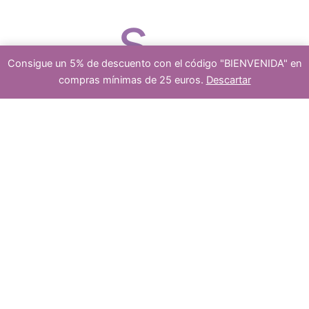
s
o
d
Consigue un 5% de descuento con el código "BIENVENIDA" en
compras mínimas de 25 euros.
Descartar
platea
Añadir al carrito
colgante
de
s
u
larimar
cantidad
dos
c