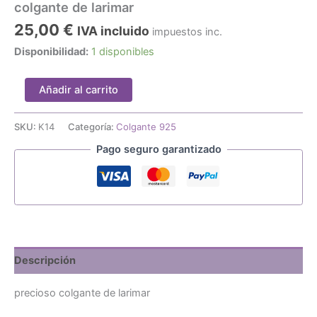
colgante de larimar
25,00
€
IVA incluido
impuestos inc.
Disponibilidad:
1 disponibles
colgante
Añadir al carrito
de
larimar
cantidad
SKU:
K14
Categoría:
Colgante 925
Pago seguro garantizado
Descripción
precioso colgante de larimar