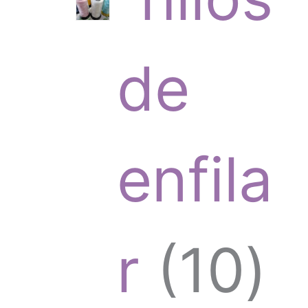
t
r
de
o
o
enfila
s
d
1
r
10