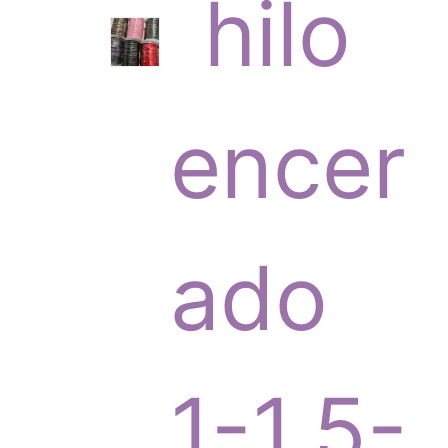
6
hilo
p
encer
r
ado
o
1-1,5-