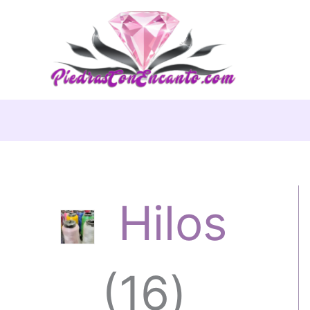
Ir
al
contenido
Hilos
1
16