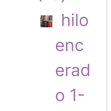
6
hilo
p
enc
r
erad
o
o 1-