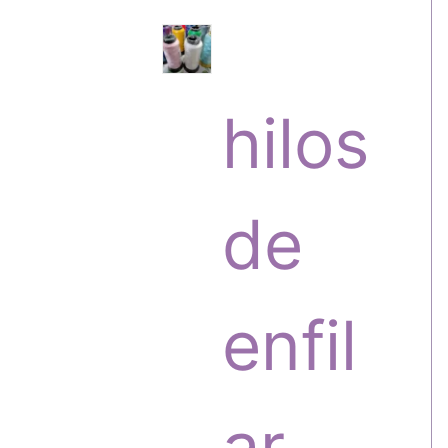
s
r
hilos
o
de
d
enfil
u
ar