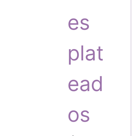
o
o
es
s
d
plat
u
ead
c
os
t