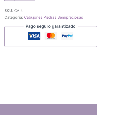
ágata
bandeada
SKU:
CA 4
14x14mm
Categoría:
Cabujones Piedras Semipreciosas
cantidad
Pago seguro garantizado