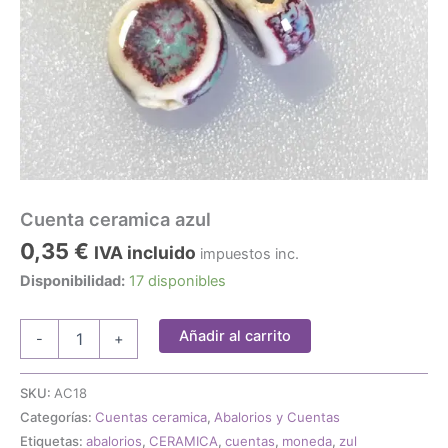
Cuenta ceramica azul
0,35
€
IVA incluido
impuestos inc.
Disponibilidad:
17 disponibles
Cuenta
Añadir al carrito
-
+
ceramica
azul
cantidad
SKU:
AC18
Categorías:
Cuentas ceramica
,
Abalorios y Cuentas
Etiquetas:
abalorios
,
CERAMICA
,
cuentas
,
moneda
,
zul