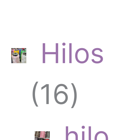
Hilos
1
16
6
hilo