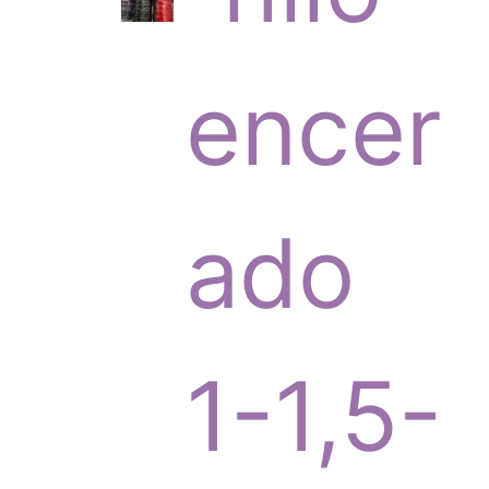
p
encer
r
ado
o
1-1,5-