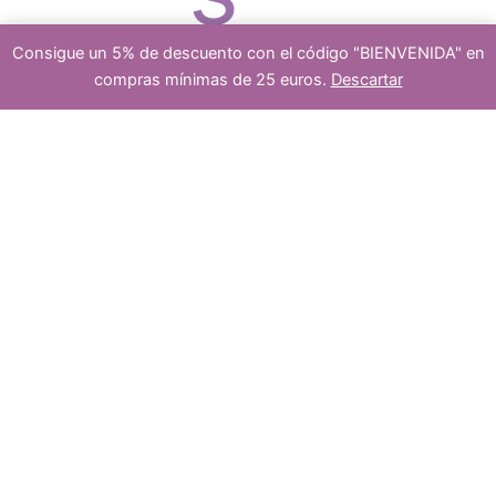
o
d
Consigue un 5% de descuento con el código "BIENVENIDA" en
compras mínimas de 25 euros.
Descartar
platea
Cuenta
-
+
Añadir al carrito
s
ceramica
u
azul
cantidad
dos
c
5
5
t