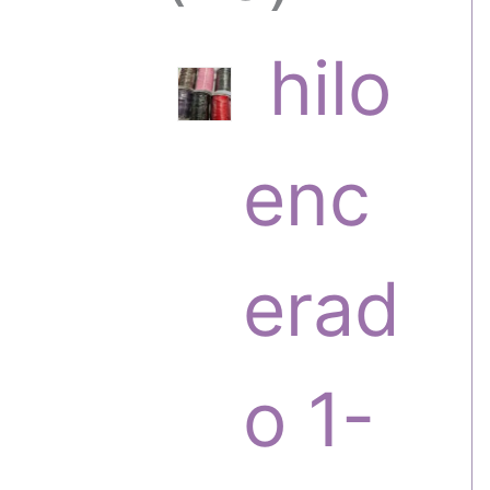
6
hilo
p
enc
r
erad
o
o 1-