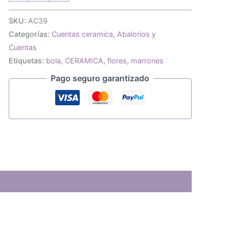
ceramica
bola
SKU:
AC39
flores
Categorías:
Cuentas ceramica
,
Abalorios y
marrones
cantidad
Cuentas
Etiquetas:
bola
,
CERAMICA
,
flores
,
marrones
Pago seguro garantizado