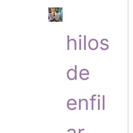
s
r
hilos
o
de
d
enfil
u
ar