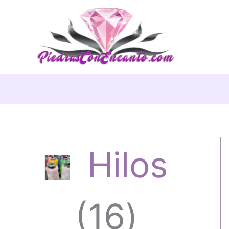
Ir
al
contenido
Hilos
1
16