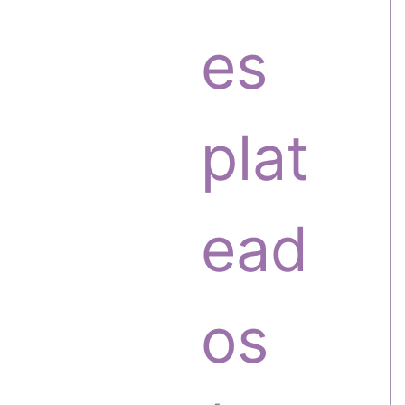
o
o
es
s
d
plat
u
ead
c
os
t