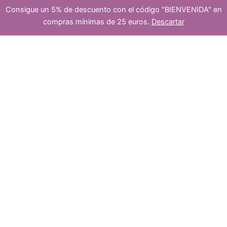
d
Consigue un 5% de descuento con el código "BIENVENIDA" en
platea
compras mínimas de 25 euros.
Descartar
s
u
Cuenta
-
+
Añadir al carrito
de
ceramica
bola
dos
metalizada
negra
bicolor
c
cantidad
5
5
t