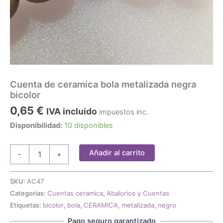
Cuenta de ceramica bola metalizada negra
bicolor
0,65
€
IVA incluido
impuestos inc.
Disponibilidad:
10 disponibles
Cuenta
Añadir al carrito
-
+
de
ceramica
bola
SKU:
AC47
metalizada
Categorías:
Cuentas ceramica
,
Abalorios y Cuentas
negra
Etiquetas:
bicolor
,
bola
,
CERAMICA
,
metalizada
,
negro
bicolor
cantidad
Pago seguro garantizado