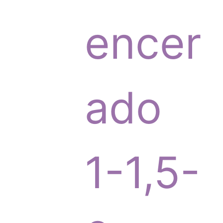
p
encer
r
ado
o
1-1,5-