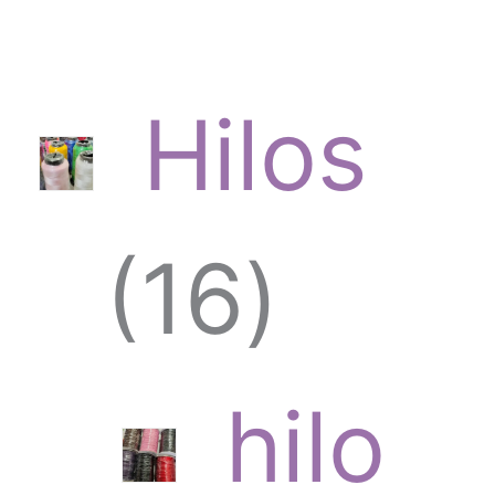
Hilos
1
16
6
hilo